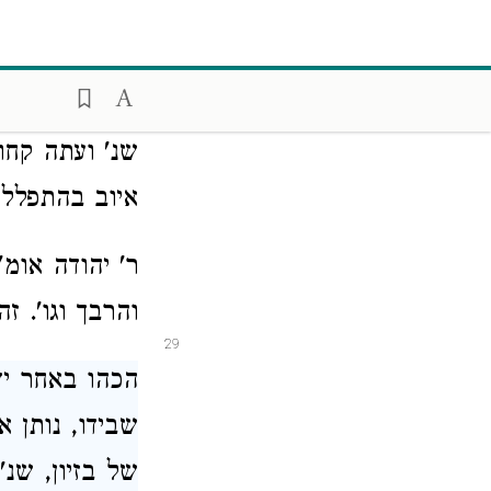
החובל
בחבירו
28
עליו
רחמים, 
שנ'
ועתה קחו
איוב בהתפלל
ר' יהודה
אומ'
והרבך
וגו'. 
29
הכהו באחר ידו
שבידו, נותן 
של
בזיון, שנ