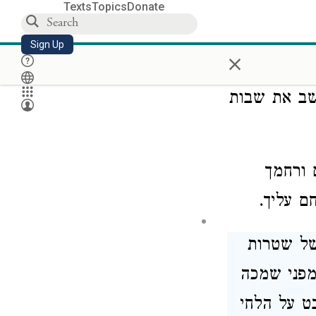
Texts
Topics
Donate
יך שיבקש
Sign Up
×
ריעי איוב,
 שב את
שבות
 ורחמך
ם עליך.
ל שטרות
מפני שמכה
 על הלחי