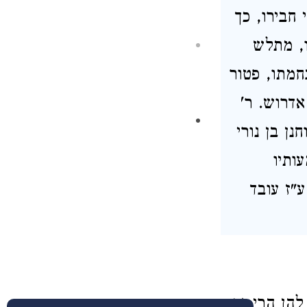
י
חבירו, כך
,
מתלש
חמתו, פטור
אדרוש. ר'
נן בן נורי
ותיו
ע"ז עובד
להן הרי זה