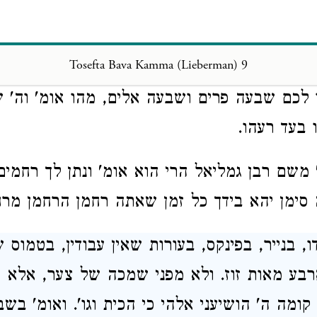
,
אע"פ שלא
בקש החובל מן הנחבל, הנחבל צר
Tosefta Bava Kamma (Lieberman) 9
שנ' ויתפלל אברהם אל
האלהים, וכן אתה מוצא ב
 לכם שבעה פרים
ושבעה
אלים,
מהו אומ' וה'
ו בעד
רעהו.
משם רבן גמליאל הרי הוא אומ' ונתן לך
רחמים
זה סימן יהא בידך כל זמן שאתה רחמן
הרחמן מרח
, בנייר,
בפינקס, בעורות
שאין
עבודין,
בטמוס ש
ארבע
מאות זוז. ולא מפני שמכה של
צער, אלא 
' קומה ה'
הושיעני
אלהי כי
הכית
וגו'.
ואומ'
בשבט