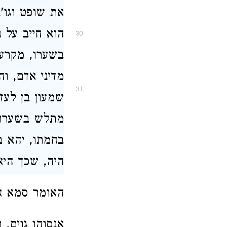
את שופט
וגו'
הוא חייב על
נ
30
בשערו, מקרע 
מדיני אדם,
וח
31
שמעון בן
לעז
מתלש בשערו,
בחמתו, יהא ב
היה, שכך
היא
האומר סמא את
אנסוהו גוים, 