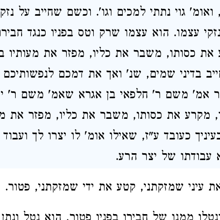
, ואומ'
גוי נתתי
למכים וגו'. וכשם שחייב על
נזק
זקי עצמו.
הוא עצמו שרק
וטס
בפניו
כנגד
חבירו
את כסותו, משבר את כליו, מפזר
את מעותיו ב
ייב בדיני שמים, שנ' ואך את דמכם
לנפשותיכם
ר
אמ'
משם ר'
חלפאי בן אגרא
שאמ'
משם ר' יוח
 מקרע את כסותו, משבר את כליו, מפזר
את מע
עיניך כעובד
ע"ז,
שאילו
אומ' לו יצרו לך ועבוד
 עבודתו של יצר הרע.
 עיני שמזקתני, קטע את ידי שמזקתני, פטור.
ונטלו
ממנו
של חבירו בפניו פטור,
הוא נטל ונתן 