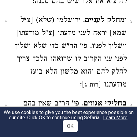
להוציא את אלו שיש בהם סכנה:
ומחלק לעניים
. ירושלמי (שלא) [צ"ל
3
שמא] יראה לעני מדעתו [צ"ל מודעתו]
וישליך לפניו. פי' הר"ש כדי שלא ישליך
לפני עני הקרוב לו שרואהו הלכך צריך
לחלק להם והוא מלשון הלא בועז
מודעתנו [
]:
רות ג
בחליקי אגוזים
. פי' הר"ב שאין בהם
4
We use cookies to give you the best experience possible on
קשרים. וכ"כ הר"ש בשם הערוך.
our site. Click OK to continue using Sefaria.
Learn More
.
OK
והרמב"ם פי' אגוזי פרך והם מין אגוזים