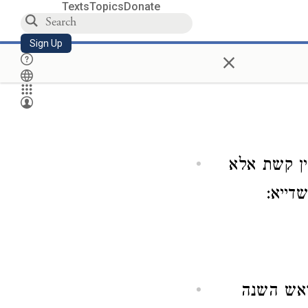
Texts
Topics
Donate
Sign Up
×
ין קשת אלא
דייא:
(ראש השנה