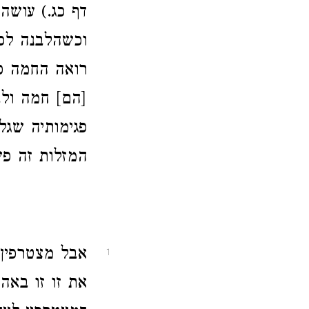
דף כג.) עושה
וכשהלבנה לפנ
רואה החמה פג
[הם] חמה ולב
פגימותיה שג
המזלות זה פש
אבל מצטרפין 
1
את זו זו באה