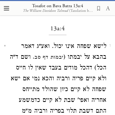
Tosafot on Bava Batra 13a:4
The William Davidson Talmud
(Tanslation by Rabbi Ephraim Piekarski)
Loading...
13a:4
לישא שפחה אינו יכול. ואע"ג דאמר
1
בהבא על יבמתו (
ושם ד"ה
יבמות דף סב.
הכל) דהכל מודים בעבד שאין לו חייס
ולא קיים פריה ורביה והכא נמי אם ישא
שפחה לא קיים כיון שהולד מתייחס
אחריה ואפי' שבת לא קיים כדמשמע
התם דשבת תלוי בפריה ורביה מ"מ