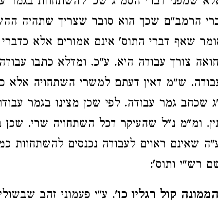
א שמפני דברי הסמ"ג שכ' להשתחוות בגמר עב
ברי הרמב"ם שכך הוא סובר שצריך שתהיה ההש
אומר שאף דברי התוס' אינם אמורים אלא כדברי
אה צורך עבודה היא. ע"כ. ומדלא כתבו עבודה 
בודה. ש"מ דאין דעתם למשרי השתחויה אלא כ
ג שכחב גמר עבודה. לפי שכן מצינו בגמר עבודו
ין. ומ"מ נ"ל שהעיקר דכל השתחויה שרי. שכן ב
ע"ה שאינם ראוים לעבודה נכנסים להשתחוות כמ
 רש"י ותוס':
ממונה קול רגליו כו'
. ע"י פעמוני זהב שבשולי