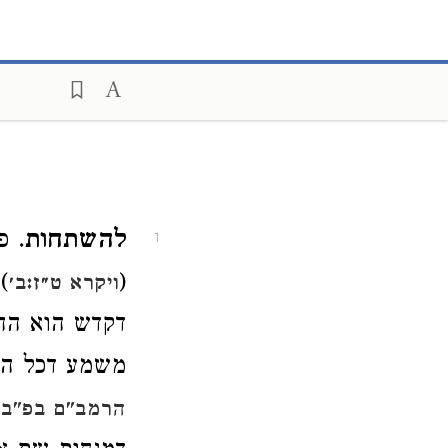
להשתחות
. פ
1
(
)
ויקרא ט״ז:ב׳
דקדש הוא ההי
משמע דכל השת
הרמב"ם בפ"ב 