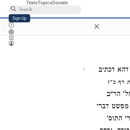
Texts
Topics
Donate
Sign Up
×
דהא דכתיב
 דף כ"ז
ל' הר"ב
 מפשט דברי
י התוס'