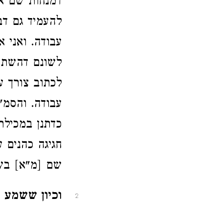
דמנחות שם אל
להעמיד גם ד
עבודה. ואני 
לשונם דהשתחו
לכתוב צורך ע
עבודה. והסמ"
כדתנן במכילת
חגיגה כהנים 
שם [מ"א] בשם
וכיון ששמע ה
2