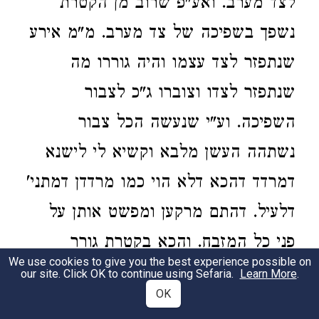
לצד מערב. ואע"פ שרוב מן הקטרת
נשפך בשפיכה של צד מערב. מ"מ אירע
שנתפזר לצד עצמו והיה גוררו מה
שנתפזר לצדו וצוברו ג"כ לצבור
השפיכה. וע"י שנעשה הכל צבור
נשתהה העשן מלבא וקשיא לי לישנא
דמרדד דהכא דלא הוי כמו מרדדן דמתני'
דלעיל. דהתם מרקען ומפשט אותן על
פני כל המזבח. והכא בקטרת גורר
We use cookies to give you the best experience possible on
וצובר. ואין זה ריקוע וכבר כתב הר"ב
our site. Click OK to continue using Sefaria.
Learn More
.
OK
לעיל דרידוד ריקוע הוא. ועוד
בספ"ז