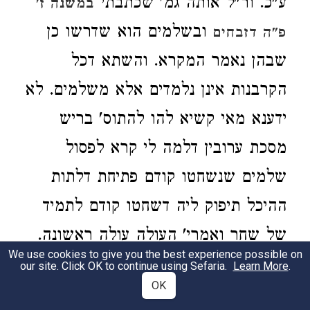
ע"כ. ור"ל אותה גמ' שכתבתי
במשנה ז'
ובשלמים הוא שדרשו כן
פ"ה דזבחים
שבהן נאמר המקרא. והשתא דכל
הקרבנות אינן נלמדים אלא משלמים. לא
ידענא מאי קשיא להו להתוס' בריש
מסכת ערובין דלמה לי קרא לפסול
שלמים שנשחטו קודם פתיחת דלתות
ההיכל תיפוק ליה דשחטו קודם לתמיד
של שחר ואמרי' העולה עולה ראשונה.
We use cookies to give you the best experience possible on
ותמיד של שחר נמי בעי פתיחת דלתות
our site. Click OK to continue using Sefaria.
Learn More
.
OK
ההיכל כדתנן
ע"כ. ומאי קושיא
בתמיד