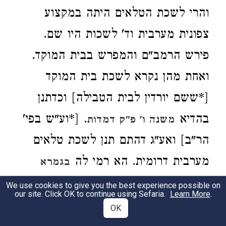
והרי לשכת הטלאים היתה במקצוע
צפונית מערבית וד' לשכות היו שם.
פירש הרמב"ם והמפרש בבית המוקד.
ואחת מהן נקרא לשכת בית המוקד
[*ששם יורדין לבית הטבילה] וכדתנן
בהדיא
. [*וע"ש בפי'
משנה ו' פ"ק דמדות
הר"ב] ואע"ג דהתם תנן לשכת טלאים
מערבית דרומית. הא רמי לה
בגמרא
ומשני לה
. אקצויי
בפ"ק דיומא
דף י"ז
We use cookies to give you the best experience possible on
our site. Click OK to continue using Sefaria.
Learn More
.
מקציה ודאתי מצפון מתחזיא ליה בדרום
OK