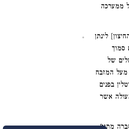
ל ממערכה
יצון] לינתן
 סמוך
חלים של
מעל המזבח
לין בפנים
העולה אשר
רה מתני'