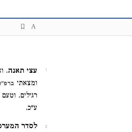
עצי תאנה
. ו
1
ומצאתי
ברפ"ו
רגילים. וטעם
ע"כ.
לסדר המערכ
2