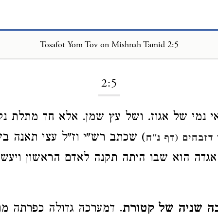
Tosafot Yom Tov on Mishnah Tamid 2:5
Loading...
2:5
אי נמי של אגוז. ושל עץ שמן. אלא חד מתלת נקט
) שכתב רש"י וז"ל עצי תאנה בש
 דזבחים (דף נ"ח
 אגדה הוא שבו היתה תקנה לאדם הראשון ויעשו
ה שניה של קטורת
. דמערכה גדולה כפרתה מר