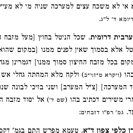
 אי לא משכח עצים למערכה שניה מי לא מעיי
.
יומא ד' ל"ג
ערבית דרומית
. שכל הניטל בחוץ [מעל מזבח הח
ניטל אלא בסמוך שאין לפנים ממנו [במקום שהוא
מקום בכל מזבח החיצון סמוך ממנו] דגמרינן מג
הו (
) ולקח מלא המחתה גחלי אש 
ויקרא ט״ז:י״ב
ד המערכה] [צ"ל המערב] ושני בזיכי לבונה שנוט
רי משירים דכתיב בהו (
) אל יסוד מזבח 
שם ד'
ד.
:
גמ' רפ"ו דזבחים
 כלפי צפון ד"א
. טעמא מפרש התם בגמ' דקסב