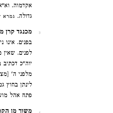
אקדמוה. וא"א
גדולה.
גמרא ד
מכנגד קרן מ
3
בפנים. אינו 
לפנים. שאין 
יוה"כ דכתיב ב
מלפני ה' [מצ
לינתן בחוץ גמ
פתח אהל מוע
משוך מן הקרן
4