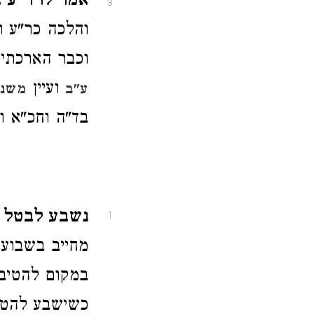
אמר לו ר"ע א
3
והלכה כר"ע ו
וכבר הארכתי
ועיין
ע"ב
משנה
בד"ה וחכ"א וכ
נשבע לבטל א
1
מחייב בשבועה
במקום להטיב 
כשישבע להטיב