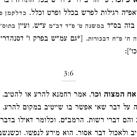
"כ וכו'
. פי' הר"ב דר"ע דריש בכל התורה רבויי ו
אפ"ה רגילות לפרש בכלל ופרט וכלל.
כדלקמן פ"
 בזה בס"ד
ע"ש. ועיין
במשנה ט' פ"ד דב"מ
בתוס' 
. [*גם עמ"ש בפרק ו' דסנהדרין
 ח' פ"ח דבכורות
ו']:
3:6
ח המצוה וכו'
. אמר רחמנא להרע או להטיב. 
 על דבר שאי אפשר בו שייטיב במקום להרע. א
והם דברי רשות. הרמב"ם. וכלומר דאילו בדבר
 ולאכול דבר אסור. הוא מירע לנפשו. וכשנשב