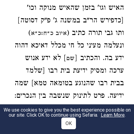
האיש וגו' בזמן שהאיש מנוקה וכו'
[כדפירש הר"ב במשנה ג' פ"ק דסוטה]
ותו גבי תורה כתיב (
)
איוב כ״ח:כ״א
ונעלמה מעיני כל חי מכלל דאיכא דהוה
ידע בה. והכתיב [
] לא ידע אנוש
שם
ערכה ומסיק ידיעת בית רבו [שלמד
בבית רבו שהנוגע בטומאה טמא] שמה
ידיעה. פרט לתינוק שנשבה בין הנכרים:
We use cookies to give you the best experience possible on
שיש בה ידיעה בתחלה
. כתב הר"ב
our site. Click OK to continue using Sefaria.
Learn More
.
2
OK
איידי דזוטרי מילייהו וכו'. אע"ג דנפישי