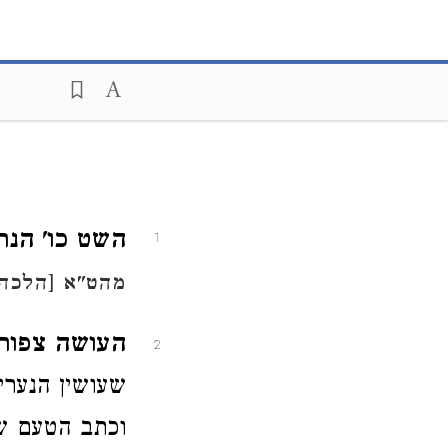
השט כו' הנתזי
1
מהט"א [הלכה 
העושה צפור ב
2
שעושין הנערים
וכתב הטעם שא