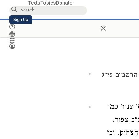
Texts
Topics
Donate
Sign Up
×
הרמב"ם פי"ג
 צנור כמו
"כ צפור.
צחוק. וכן