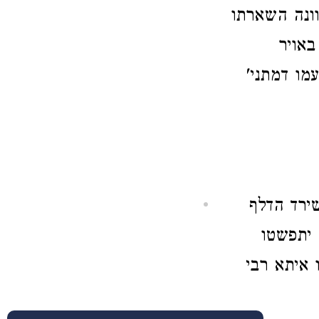
וונה השארתו
באויר
מו דמתני'
שירד הדלף
 יתפשטו
 איתא רבי