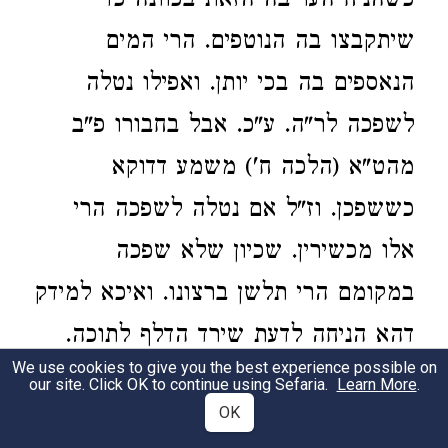
כשהניח העריבה הזאת בכוונה כדי
שיתקבצו בה הנוטפים. הרי המים
הנאספים בה בכי יותן. ואפילו נטלה
לשפכה לר"ה. ע"כ. אבל בחבורו פ"ב
מהט"א (הלכה ח') משמע דדוקא
כששפכן. וז"ל אם נטלה לשפכה הרי
אלו מכשירין. שכיון שלא שפכה
במקומם הרי תלשן ברצונו. ואיכא למידק
דהא הניחה לדעת שירד הדלף לתוכה.
We use cookies to give you the best experience possible on
וא"כ אפילו לא שפכה נמי. ולכן נראה
our site. Click OK to continue using Sefaria.
Learn More
.
OK
דלא אתא למימר אלא לאפוקי אם