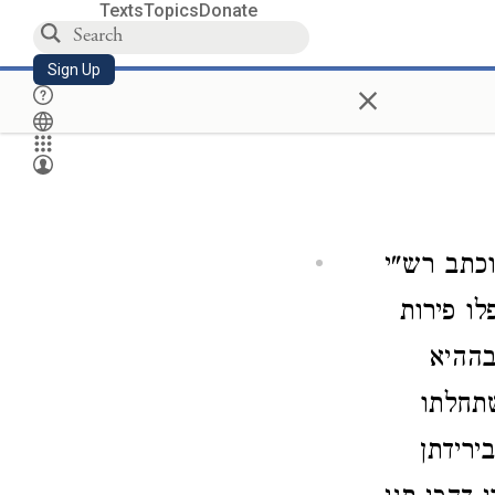
Texts
Topics
Donate
Sign Up
×
וכתב רש"י
לו פירות
בההיא
תחלתו
ירידתן