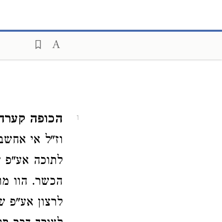
הכופה קערה 
1
וז"ל אי אחשבי
לתוכה אע"פ ש
הכשר. הוו מו
לרצון אע"פ שא