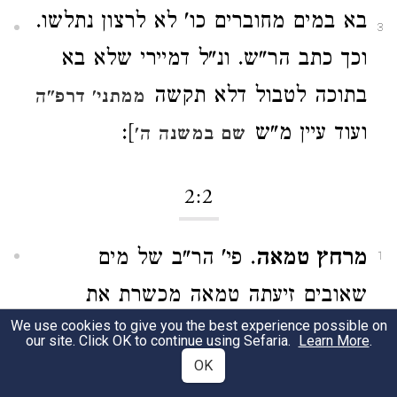
בא במים מחוברים כו' לא לרצון נתלשו.
3
וכך כתב הר"ש. ונ"ל דמיירי שלא בא
בתוכה לטבול דלא תקשה
ממתני' דרפ"ה
ועוד עיין מ"ש
]:
שם במשנה ה'
2:2
מרחץ טמאה
. פי' הר"ב של מים
1
שאובים זיעתה טמאה מכשרת את
We use cookies to give you the best experience possible on
הפירות ומטמאתן וכ"פ הר"ש. וקשה
our site. Click OK to continue using Sefaria.
Learn More
.
OK
דאע"ג דשאובים הם. לא מפני כן מטמאין