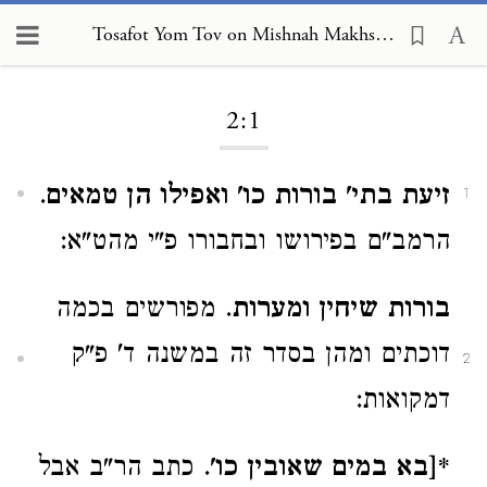
Tosafot Yom Tov on Mishnah Makhshirin 2:1
Loading...
2:1
זיעת בתי' בורות כו' ואפילו הן טמאים
.
1
הרמב"ם בפירושו ובחבורו פ"י מהט"א:
בורות שיחין ומערות
. מפורשים בכמה
דוכתים ומהן בסדר זה במשנה ד' פ"ק
2
דמקואות:
*[בא במים שאובין כו'
. כתב הר"ב אבל