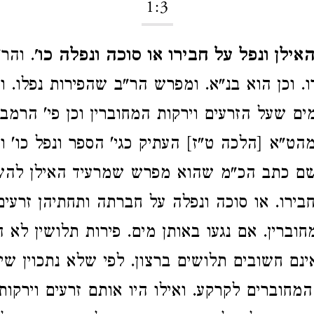
1:3
ילן ונפל על חבירו או סוכה ונפלה כו'
. והר
ו. וכן הוא בנ"א. ומפרש הר"ב שהפירות נפלו. ול
ם שעל הזרעים וירקות המחוברין וכן פי' הרמב
הט"א [הלכה ט"ז] העתיק כגי' הספר ונפל כו' ונ
 שם כתב הכ"מ שהוא מפרש שמרעיד האילן להש
בירו. או סוכה ונפלה על חברתה ותחתיהן זרעים 
וברין. אם נגעו באותן מים. פירות תלושין לא ה
נם חשובים תלושים ברצון. לפי שלא נתכוין שי
המחוברים לקרקע. ואילו היו אותם זרעים וירקו