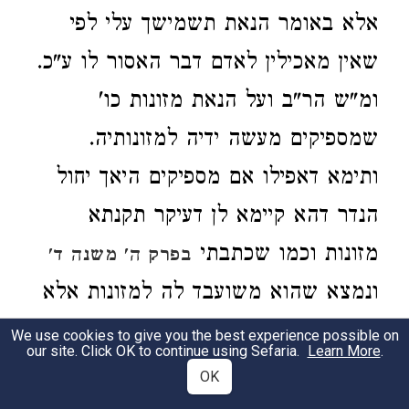
אלא באומר הנאת תשמישך עלי לפי
שאין מאכילין לאדם דבר האסור לו ע"כ.
ומ"ש הר"ב ועל הנאת מזונות כו'
שמספיקים מעשה ידיה למזונותיה.
ותימא דאפילו אם מספיקים היאך יחול
הנדר דהא קיימא לן דעיקר תקנתא
מזונות וכמו שכתבתי
בפרק ה' משנה ד'
ונמצא שהוא משועבד לה למזונות אלא
שחכמים תקנו לו כנגד זה שיהיה מעשה
We use cookies to give you the best experience possible on
our site. Click OK to continue using Sefaria.
Learn More
.
ידיה שלו וכיון שהוא משועבד לה אין
OK