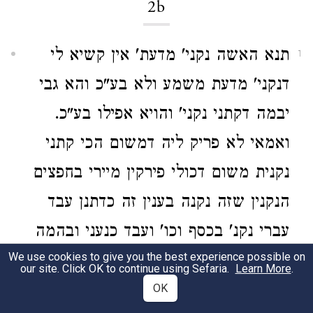
2b
תנא האשה נקני' מדעת' אין קשיא לי
1
דנקני' מדעת משמע ולא בע"כ והא גבי
יבמה דקתני נקני' והויא אפילו בע"כ.
ואמאי לא פריק ליה דמשום הכי קתני
נקנית משום דכולי פירקין מיירי בחפצים
הנקנין שזה נקנה בענין זה כדתנן עבד
עברי נקנ' בכסף וכו' ועבד כנעני ובהמה
We use cookies to give you the best experience possible on
וקרקעות ומטלטלין ובמה שזה נקנה אין
our site. Click OK to continue using Sefaria.
Learn More
.
זה נקנה משום הכי שייך למתני האשה
OK