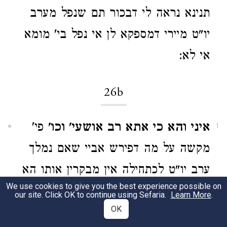
תנינא נראה לי דבכור תם שנפל מערב
יו"ט מיירי דמספקא לן אי נפל בי' מומא
אי לא:
26b
איני והא כי אתא רב אושעי' וכו'
פי'
1
מקשה על מה דפירש אביי שאם נמלך
ערב יו"ט לכתחילה אין מבקרין אותו הא
We use cookies to give you the best experience possible on
בדיעבד שפיר דמי הא רב אושיעא אייתי
our site. Click OK to continue using Sefaria.
Learn More
.
OK
מתניתא דבין נולד בו מום עיו"ט ובין