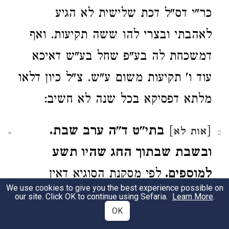
כר"י דס"ל דכת שלישית לא הגיע
לאהבתי ובצרי להו ששה תקיעות. ואף
דמשכחת לה בע"פ שחל בע"ש דאיכא
עוד ו' תקיעות משום ע"ש. צ"ל כיון דלאו
מלתא דפסיקא בכל שנה לא חשיב:
[
]
בתי"ט ד"ה ערב שבת.
אות לא
2
ובשבת שבתוך החג שהיו תשע
למוספים.
לפי מסקנת הסוגיא דאין
We use cookies to give you the best experience possible on
תוקעים לכל מוסף ומוסף וכמ"ש התי"ט
our site. Click OK to continue using Sefaria.
Learn More
.
OK
במשנתינו בדיבור הראשון בלא"ה ליכא