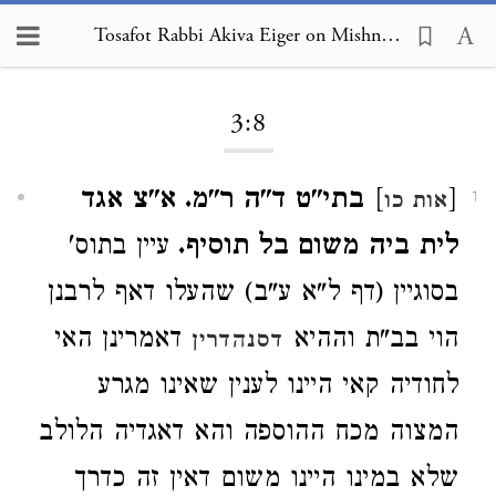
Tosafot Rabbi Akiva Eiger on Mishnah Sukkah 3:8
Loading...
3:8
[
]
בתי"ט ד"ה ר"מ. א"צ אגד
אות כו
1
לית ביה משום בל תוסיף.
עיין בתוס'
בסוגיין (דף ל"א ע"ב) שהעלו דאף לרבנן
הוי בב"ת וההיא
דאמרינן האי
דסנהדרין
לחודיה קאי היינו לענין שאינו מגרע
המצוה מכח ההוספה והא דאגדיה הלולב
שלא במינו היינו משום דאין זה כדרך