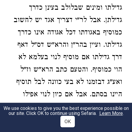
גדילתו ומינים שבלולב בעינן כדרך
גדילתן. אבל לר"י דצריך אגד יש לחשוב
כמוסיף באגודתו דכל אגודה אינו כדרך
גדילתו. ועיין בהר"ן והרא"ש דס"ל דאף
דרך גדילתו אם מוסיף לנוי בעלמא לא
הוי כמוסיף. והטעם כתב הרא"ש וז"ל
ואע"ג דבזמנו לא בעי כוונה לבל תוסיף
היינו בסתם. אבל אם כיון לנוי אפילו
כדרך גדילתו לא הוי בב"ת (ונ"ל דהסברא
We use cookies to give you the best experience possible on
our site. Click OK to continue using Sefaria.
Learn More
.
כמ"ש הר"ן (בפ"ג דר"ה) דאף למ"ד
OK