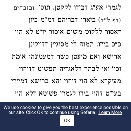
לגמרי אע"ג דבידו ללקטן. תוס'.
ובזבחים
) ביארו דבריהם דמ"מ כיון
(דף ל"ד
דאסור ללקוט משום איסור יו"ט לא הוי
כ"כ בידו. תמוה לי מסוגיין דדייקינן
ארישא ואם מיעטן כשר דמעטינהו אימת
וכו' ואי לבתר דלאגדיה תפשוט דדיחוי
מעיקרא לא הוי דיחוי והא ברישא דמיירי
בעי"ט דהוי בידו לגמרי פשיטא דלא הוי
דיחוי ואפילו בנראה ונדחה וצע"ג:
We use cookies to give you the best experience possible on
our site. Click OK to continue using Sefaria.
Learn More
.
OK
3:5