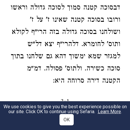
דבסוכה קטנה סמוך לסוכה גדולה וראשו
ורובו בסוכה קטנה שאינו ז' על ז'
ושולחנו בסוכה גדולה בזה הרי"ף לקולא
ותוס' לחומרא. דלהרי"ף יצא דל"ש
למגזר שמא ימשוך דהא גם שלחנו בתוך
סוכה כשירה. ולתוס' פסולה. דמ"מ
הקטנה דירה סרוחה היא:
3:1
We use cookies to give you the best experience possible on
our site. Click OK to continue using Sefaria.
Learn More
.
OK
[
]
לולב הגזול.
ואף שאול פסול
אות טו
1