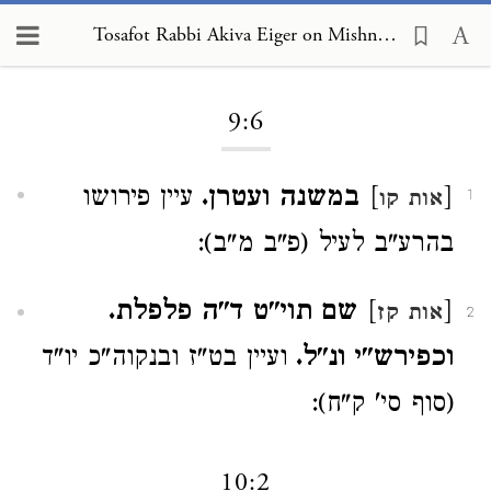
Tosafot Rabbi Akiva Eiger on Mishnah Shabbat 9:6
Loading...
9:6
[
]
במשנה ועטרן.
עיין פירושו
אות קו
1
בהרע"ב לעיל (פ"ב מ"ב):
[
]
שם תוי"ט ד"ה פלפלת.
אות קז
2
וכפירש"י ונ"ל.
ועיין בט"ז ובנקוה"כ יו"ד
(סוף סי' ק"ח):
10:2