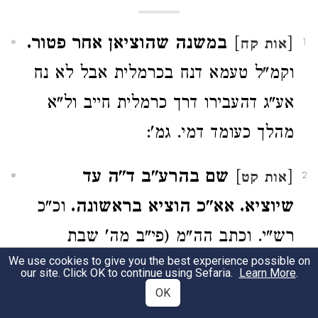
[
]
במשנה שהוציאן אחר פטור.
אות קח
1
וקמ"ל טעמא דנח בכרמלית אבל לא נח
אע"ג דהעבירו דרך כרמלית חייב ול"א
מהלך כעומד דמי. גמ':
[
]
שם בהרע"ב ד"ה עד
אות קט
2
שיוציא. אא"כ הוציא בראשונה.
וכ"כ
רש"י. וכתב הה"מ (פי"ב מה' שבת
We use cookies to give you the best experience possible on
הלכה י"א) ביאור דבריו שאם אחר
our site. Click OK to continue using Sefaria.
Learn More
.
OK
שהניח הקופה מקצתה ברשות זו