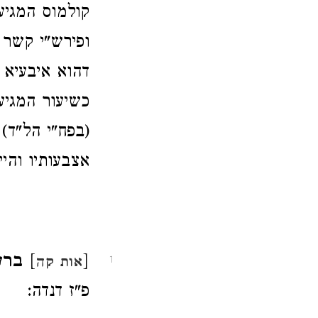
קולמוס המגיע
ופירש"י קשר 
דהוא איבעיא 
כשיעור המגיע
(בפח"י הל"ד)
אצבעותיו והיי
[
]
ברע
אות קה
1
פ"ז דנדה: