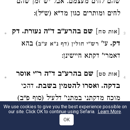
שהם לחים מעצמם. אבל יש זמן שהם
לחים ומותרים כגון מד"א (ש"ל):
[
]
שם בהרע"ב ד"ה נעורת. דק
אות סח
3
דק.
עי'
) בהא
רש"י חולין (דף נ"א ע"ב
דאמרי' דקתא חיישינן:
[
]
שם בהרע"ב ד"ה ר"י אוסר
אות סט
4
בדקה. ואסרו להטמין בשבת.
דהכי
מוכח מדקתני במתני' דלעיל (סוף פ"ב)
We use cookies to give you the best experience possible on
וטומנין את החמין. הרי דרק בה"ש מותר
our site. Click OK to continue using Sefaria.
Learn More
.
OK
אבל משהחשיך אסור. והא ליכא למימר