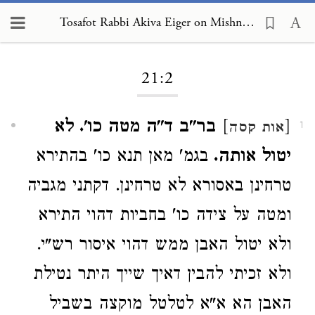
Tosafot Rabbi Akiva Eiger on Mishnah Shabbat 21:2
Loading...
21:2
[
]
בר"ב ד"ה מטה כו'. לא
אות קסה
1
יטול אותה.
בגמ' מאן תנא כו' בהתירא
טרחינן באסורא לא טרחינן. דקתני מגביה
ומטה על צידה כו' בחביות דהוי התירא
ולא יטול האבן ממש דהוי איסור רש"י.
ולא זכיתי להבין דאיך שייך היתר נטילת
האבן הא א"א לטלטל מוקצה בשביל