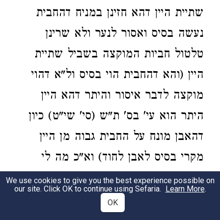
שתיית היין דהא חזינן במניח דהחבית
נעשה בסיס ואסור לנער ולא שרינן
טלטול חביות המוקצה בשביל שתיית
היין (והא דהחבית הוי בסיס ול"א דהוי
מוקצה לדבר איסור והיתר דהא היין
היתר הוא עי' בס' ת"ש (סי' שי"ט) כיון
דהאבן מונח על החבית גבוה מן היין
מקרי בסיס לאבן לחוד) וא"כ מה לי
טלטול אבן דלשתרי מטלטול חבית
We use cookies to give you the best experience possible on
our site. Click OK to continue using Sefaria.
Learn More
.
דאסורה. והאי דנוטל את הפסולת. צ"ל
OK