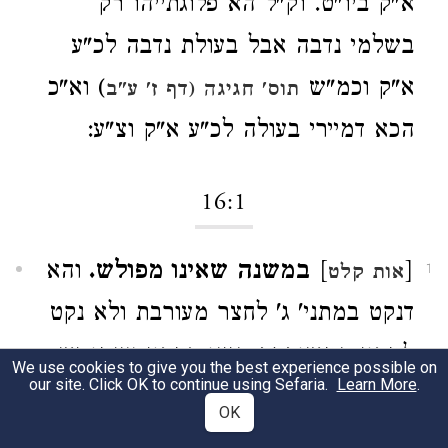
א"ק ביו"ט. וק"ל הא פלוגתייהו רק
בשלמי נדבה אבל בעולת נדבה לכ"ע
א"ק וכמ"ש
) וא"כ
תוס' חגיגה (דף ז' ע"ב
הכא דמיירי בעולה לכ"ע א"ק וצ"ע:
16:1
[
]
במשנה שאינו מפולש.
והא
אות קלט
1
דנקט במתני' ג' לחצר מעורבת ולא נקט
למבוי המשותפת היינו דמבוי עצמו יש
We use cookies to give you the best experience possible on
our site. Click OK to continue using Sefaria.
Learn More
.
הפרש דבכ"ק דהכא מהני מבוי שיש לו
OK
ג' מחיצות ולחי א' אבל לענין שאר