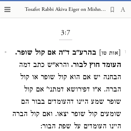
Tosafot Rabbi Akiva Eiger on Mishnah Rosh Hashanah 3:7
Loading...
3:7
[
]
בהרע"ב ד"ה אם קול שופר.
אות טו
1
העומד חוץ לבור.
והרא"ש כתב דמה
הבחנה יש אם הוא קול שופר או קול
הברה. א"ו דפירושא דמתני' אם קול
שופר שמע היינו דהעומדים בבור הם
שומעים קול שופר יצאו. ואם קול הברה
היינו העומדים על שפת הבור: