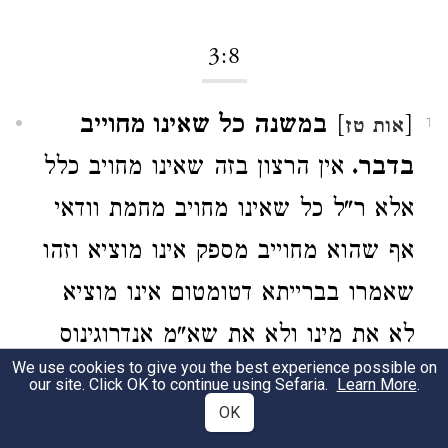
3:8
[
]
במשנה כל שאינו מחוייב
אות טז
1
בדבר.
אין הרצון בזה שאינו מחויב כלל
אלא ר"ל כל שאינו מחויב מחמת וודאי
אף שהוא מחוייב מספק אינו מוציא וזהו
שאמרו בברייתא דטומטום אינו מוציא
לא את מינו ולא את שא"מ אנדרוגינוס
We use cookies to give you the best experience possible on
מוציא את מינו ולא את שא"מ. וא"ת
our site. Click OK to continue using Sefaria.
Learn More
.
OK
טומטום אמאי אינו מוציא את מינו והא