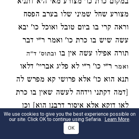
במקום כרת כו' מצורע מאי היא דתניא
מצורע שחל שמיני שלו בערב הפסח
וראה קרי בו ביום טובל ואוכל כו' יבא
עשה שיש בו כרת כו' ואמר ר"י דבר
תורה אפילו עשה אין בו
ובתוס' ד"ה
ר"י כו' ר"י לא פליג אבריי' דלאו
ואמר
תנא הוא כו' אלא פרושי קא מפרש לה
[דמה דקתני וידחה לעשה שאין בו כרת
לאו דוקא אלא איסור דרבנן הוא] וכן
We use cookies to give you the best experience possible on
מוכח דגבי יולדת כו' ע"ש וכן
ביבמות
our site. Click OK to continue using Sefaria.
Learn More
.
OK
האריכו להוכיח דרק פרושי קא מפרש