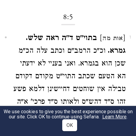
8:5
[
]
בתוי"ט ד"ה ראה שלש.
אות מה
1
גמרא.
וכ"כ הרמב"ם וכתב עלה הכ"מ
שכן הוא בגמרא. ואני בעניי לא ידעתי
הא הטעם שכתב התוי"ט מקודם דקודם
טבילה אין שוחטים דחיישינן דלמא פשע
זהו ס"ד דהש"ס ולאותו ס"ד פרכי' א"ה
We use cookies to give you the best experience possible on
מחוסר כפורים נמי דלמא פשע ומשנינן
our site. Click OK to continue using Sefaria.
Learn More
.
OK
דמסרום לכהנים אבל למאי דפרכינן עלה