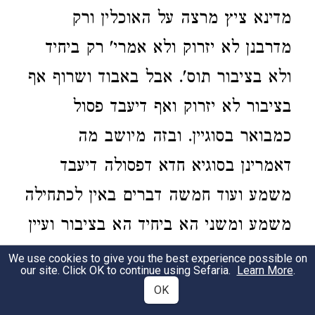
מדינא ציץ מרצה על האוכלין ורק
מדרבנן לא יזרוק ולא אמרי' רק ביחיד
ולא בציבור תוס'. אבל באבוד ושרוף אף
בציבור לא יזרוק ואף דיעבד פסול
כמבואר בסוגיין. ובזה מיושב מה
דאמרינן בסוגיא חדא דפסולה דיעבד
משמע ועוד חמשה דברים באין לכתחילה
משמע ומשני הא ביחיד הא בציבור ועיין
מהרש"א דלא חש להשיב על קושיא
We use cookies to give you the best experience possible on
our site. Click OK to continue using Sefaria.
Learn More
.
הראשונה ופסולה היינו לכתחילה. ולענ"ד
OK