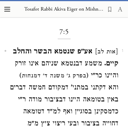
Tosafot Rabbi Akiva Eiger on Mishnah Pesachim 7:5
Loading...
7:5
[
]
אע"פ שנטמא הבשר והחלב
אות לב
1
קיים.
משמע דבנטמא שניהם אינו זורק
והיינו כר"י (
)
בפרק ג' משנה ד' דמנחות
והא דקתני במתני' דמקודם חמשה דברים
באין בטומאה היינו דבציבור מודה ר"י
כדמסקינן בסוגיין ואף למ"ד דטומאה
דחוייה בציבור ובעי ריצוי ציץ מ"מ