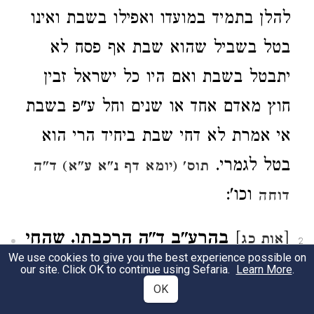
להלן בתמיד במועדו ואפילו בשבת ואינו
בטל בשביל שהוא שבת אף פסח לא
יתבטל בשבת ואם היו כל ישראל זבין
חוץ מאדם אחד או שנים וחל ע"פ בשבת
אי אמרת לא דחי שבת ביחיד הרי הוא
בטל לגמרי.
תוס' (יומא דף נ"א ע"א) ד"ה
וכו':
דוחה
[
]
בהרע"ב ד"ה הרכבתו. שהחי
אות כג
2
We use cookies to give you the best experience possible on
נושא את עצמו.
עיין בהרע"ב (לעיל פ"ד
our site. Click OK to continue using Sefaria.
Learn More
.
OK
מ"ג) ובתוי"ט שם וצ"ע. והרמב"ם בפי'