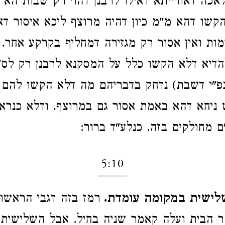
אכה דאורייתא דאילו לרבנן דהוי רק שבות הא 
קשו דהא מ"מ כיון דהיה מרוצף ליכא איסור דא
מות ואין אסור רק מגזירה דמחליף בקרקע אחר. ו
הדיא דלא הקשו כלל על המסקנא לרבנן רק לס"
פ"י דשבת) נדחק בדבריהם מה דלא הקשו להם 
 ניחא דהא באמת אסור גם במרוצף. ודלא כנרא
ם מחולקים בזה. כנלע"ד ברור:
5:10
לישית במקומה עומדת.
רמז בזה דגבי הראשו
ר הבית ועלה קאמר שניה בחיל. אבל השלישית