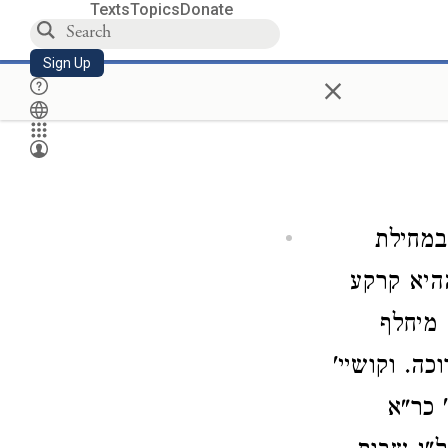
Texts
Topics
Donate
Sign Up
×
במחילת
היא קרקע
מיחלף
כה. וקושיי'
 כר"א