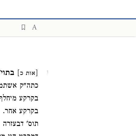
[
]
בתוי
אות כ
1
כתה"ק אשתמיט
בקרקע מיחל
בקרקע אחר. ול
תוס' דבעזרה ל