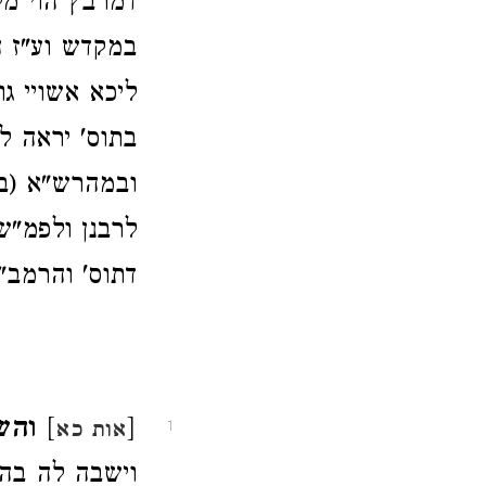
דמרבץ הוי מל
במקדש וע"ז ה
ליכא אשויי גו
בתוס' יראה ל
ובמהרש"א (ב
לרבנן ולפמ"ש
דתוס' והרמב"
[
]
והש
אות כא
1
וישבה לה בה