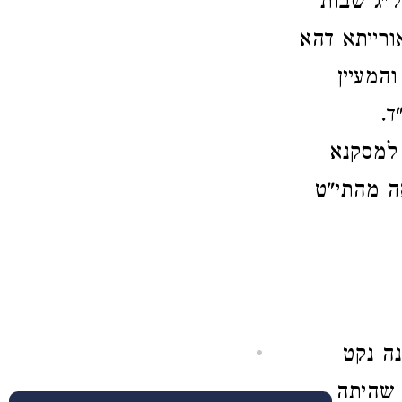
ל"ג שבות
ורייתא דהא
המעיין
ד.
למסקנא
ה מהתי"ט
נה נקט
 שהיתה