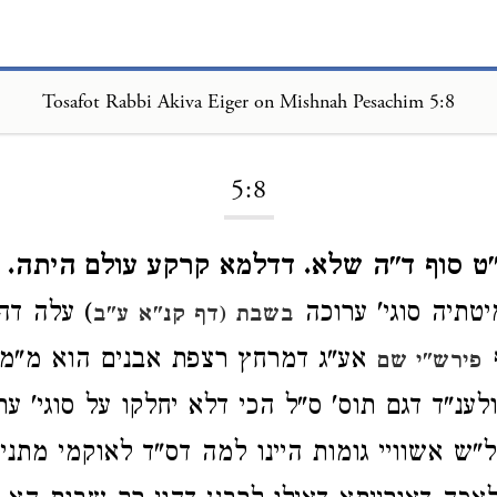
Tosafot Rabbi Akiva Eiger on Mishnah Pesachim 5:8
Loading...
5:8
"ט סוף ד"ה שלא. דדלמא קרקע עולם היתה.
תיה סוגי' ערוכה
) עלה דה
בשבת (דף קנ"א ע"ב
ף
אע"ג דמרחץ רצפת אבנים הוא מ"מ 
פירש"י שם
ענ"ד דגם תוס' ס"ל הכי דלא יחלקו על סוגי' ערו
"ש אשוויי גומות היינו למה דס"ד לאוקמי מתני'