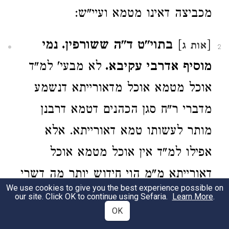
מכביצה דאינו מטמא ועיי"ש:
[
]
בתוי"ט ד"ה ששורפין. נמי
אות ג
2
מוסיף אדרבי עקיבא.
לא מבעי' למ"ד
אוכל מטמא אוכל מדאורייתא דנשמע
מדברי ר"ח סגן הכהנים דטמא דרבנן
מותר לעשותו טמא דאורייתא. אלא
אפילו למ"ד אין אוכל מטמא אוכל
דאורייתא מ"מ הוי חידוש יותר מה דשרי
We use cookies to give you the best experience possible on
להוסיף בדרבנן ממה דשרי להוסיף
our site. Click OK to continue using Sefaria.
Learn More
.
OK
מדאורייתא דאל"כ יקשה האיך אמר ר"י