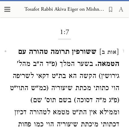
Tosafot Rabbi Akiva Eiger on Mishnah Pesachim 1:7
Loading...
1:7
[
]
ששורפין תרומה טהורה עם
אות ב
1
הטמאה.
בשער המלך (פ"ד ה"ב מהל'
גירושין) הקשה הא בת"ט דקאי לשריפה
הוי כתותי מכתת שיעוריה (כמ"ש התוי"ט
(פ"ג מ"ה דסוכה) בשם תוס' שם)
וממילא אין הת"ט מטמא לטהורה דכיון
דכתותי מיכתת שיעוריה הוי כמו פחות