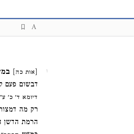
[
]
במש
אות כה
1
דבשום פעם לא
דיומא ד' כ' ע"
רק מה דמצותו
הרמת הדשן ה