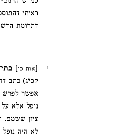
כמ"ש
הרמב"ם 
ראיתי דהתוספ
דתרומת הדשן 
[
]
בתי"
אות כו
1
קכ"ג) כתב דה
אפשר לפרש מ
נופל אלא על 
ציון ששמם. וא
לא היה נופל 