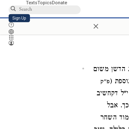
Texts
Topics
Donate
Sign Up
×
 הדשן משום
ספת (
פ"ק
י"ל דקחשיב
ך. אבל
מוד השחר