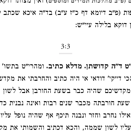
) ואין מצותו דוקא
(פ"ב מהלכות תמידים ומוספים
ות (פ"ב דיומא דף כ"ז ע"ב) בד"ה איכא שכתב 
דוקא בלילה עיי"ש:
3:3
ט ד"ה קדושתן. מדלא כתיב.
ומהרי"ט בתשו' (
כי דייקי' דודאי אי היה כתיב והחרבתי את מקדש
קדשיכם שהיה כבר בשעת החורבן אבל לשון ש
שעת חורבתה מכבר שנים רבות ואינה נבנית כד
ילו נחרב וחזר ונבנה תיכף אף שהיה נופל עליו 
עליו לשון שממה, והכא דכתיב והשמותי את מק