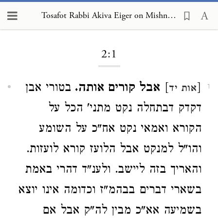
Tosafot Rabbi Akiva Eiger on Mishnah Megillah 2:1
Loading...
2:1
[
]
אבל קורים אותה.
בטורי אבן
אות יד
1
דקדק דבתחלה נקט מתני' הכל על
הקורא ואמאי נקט אח"כ על השומע
והו"ל למנקט אבל הלועז קורא לועזות.
והאריך בזה ליישב. ולענ"ד דהרי באמת
בשארי דברים בבהמ"ז וכדומה אינו יוצא
בשמיעה אא"כ מבין לה"ק אבל אם