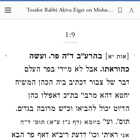
Tosafot Rabbi Akiva Eiger on Mishnah Megillah 1:9
Loading...
1:9
[
]
בהרע"ב ד"ה פר. ועשה
אות יא
1
כהוראתו.
אבל לא מיירי בפר העלם
דבר של צבור דכתיב ביה הכהן המשיח
יחטא דהא מרבי' בת"כ דאפילו כהן
הדיוט יכול להביאו וכ"ש מרובה בגדים.
תוס'. ועי'
ביומא (דף נ"ז ע"א) תוס' ד"ה
ראיתי וכו' דדעת ריב"א דאף פר הבא
אני