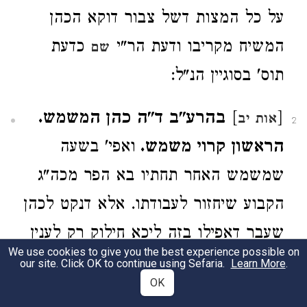
על כל המצות דשל צבור דוקא הכהן
המשיח מקריבו ודעת הר"י
כדעת
שם
תוס' בסוגיין הנ"ל:
[
]
בהרע"ב ד"ה כהן המשמש.
אות יב
2
הראשון קרוי משמש.
ואפי' בשעה
שמשמש האחר תחתיו בא הפר מכה"ג
הקבוע שיחזור לעבודתו. אלא דנקט לכהן
שעבר דאפילו בזה ליכא חילוק רק לענין
We use cookies to give you the best experience possible on
פר יה"כ ועשירית האיפה אבל לשארי
our site. Click OK to continue using Sefaria.
Learn More
.
OK
דברים שווים. תוס':