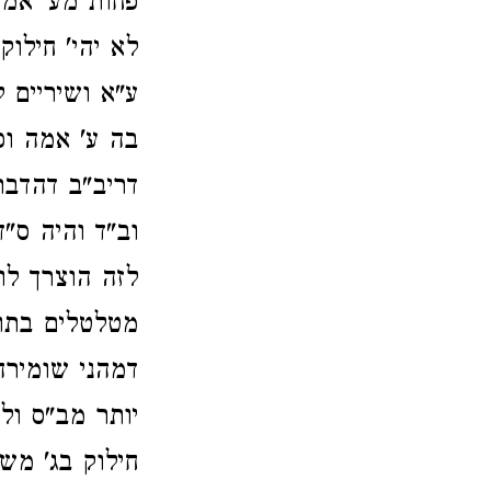
פחות מע' אמה
לא יהי' חילוק
ע"א ושיריים 
בה ע' אמה וכו
דריב"ב דהדבר
וב"ד והיה ס"
לזה הוצרך לו
מטלטלים בתוכ
דמהני שומירה 
יותר מב"ס ול
חילוק בג' משהו