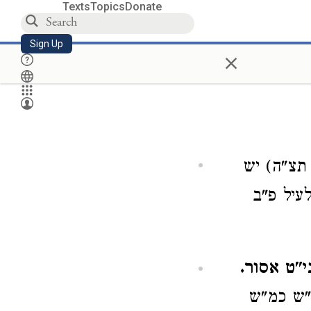
Texts
Topics
Donate
Sign Up
×
 תצ"ה) יש
לעיל פ"ב
י"ט אסור.
ב"ש כמ"ש