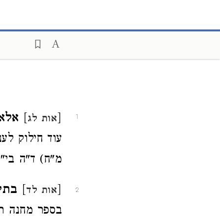
[
]
אלא
אות לג
1
עוד חילוק לענ
מ"ח) ד"ה בי"ט
[
]
בתי"
אות לד
2
בספר מחנה רא