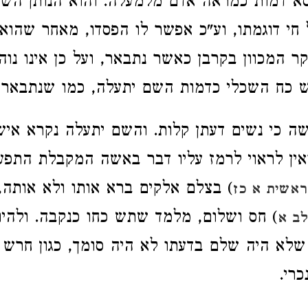
סא דמות כמראה אדם מלמעלה. והוא הנותן הש
חי דוגמתו, וע"כ אפשר לו הפסדו, מאחר שהוא
קר המכוון בקרבן כאשר נתבאר, ועל כן אינו נו
ש כח השכלי כדמות השם יתעלה, כמו שנתבאר ל
אשה כי נשים דעתן קלות. והשם יתעלה נקרא אי
ואין לראוי לרמז עליו דבר באשה המקבלת התפע
) בצלם אלקים ברא אותו ולא אותה,
אשית א כז
) חס ושלום, מלמד שתש כחו כנקבה. ולהיו
לב א
שלא היה שלם בדעתו לא היה סומך, כגון חרש 
כרי.