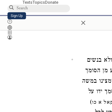
Texts
Topics
Donate
Sign Up
×
ולא בנשים
 מן הסומך
שמצינו במשה
מך ידו על
)
אל א כו