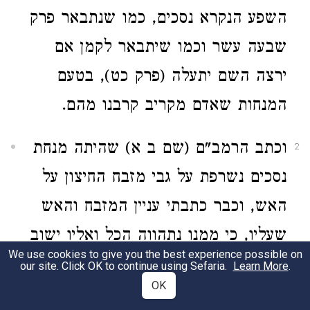
השפע הנקרא נסכים, כמו שנתבאר פרק
שבעה עשר וכמו שיתבאר לקמן אם
ירצה השם יתעלה (פרק כט), בטעם
המנחות שאדם מקריב קרבנו מהם.
וכתב הרמב"ם (שם ב א) שהיתה מנחת
2
נסכים נשרפת על גבי מזבח החיצון על
האש, וכבר כתבתי עניין המזבח והאש
שעליו, כי ממנו נתהווה הכל ואליו ישוב
We use cookies to give you the best experience possible on
הכל, מה שאין כן ביין שהיה נשפך על
our site. Click OK to continue using Sefaria.
Learn More
.
OK
יסוד והיה יורד לשיתין מטעם שנתבאר.