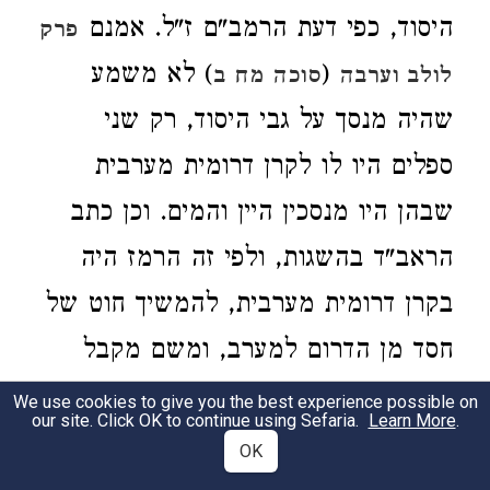
היסוד, כפי דעת הרמב"ם ז"ל. אמנם
פרק
(
) לא משמע
לולב וערבה
סוכה מח ב
שהיה מנסך על גבי היסוד, רק שני
ספלים היו לו לקרן דרומית מערבית
שבהן היו מנסכין היין והמים. וכן כתב
הראב"ד בהשגות, ולפי זה הרמז היה
בקרן דרומית מערבית, להמשיך חוט של
חסד מן הדרום למערב, ומשם מקבל
המזבח ההשפעה. וכמו שנאמר (
תהילים
We use cookies to give you the best experience possible on
our site. Click OK to continue using Sefaria.
Learn More
.
) עולם חסד יבנה. וכמו שיתבאר
פ״ט:ג׳
OK