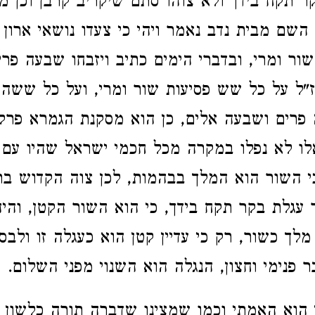
ר תקח בידך ולא צוהו סתם שיקריב קרבן וכן מצ
 השם מבית נדב נאמר ויהי כי צעדו נושאי ארון
 שור ומרי, ובדברי הימים כתיב ויזבחו שבעה פר
ז"ל על כל שש פסיעות שור ומרי, ועל כל ששה 
פרים ושבעה אלים, כן הוא מסקנת הגמרא פרק
לו לא נפלו במקרה מכל חכמי ישראל שהיו עם ד
י השור הוא המלך בבהמות, לכן צוה הקדוש בר
עגלת בקר תקח בידך, כי הוא השור הקטן, והי
לך כשור, רק כי עדיין קטן הוא כעגלה זו ולבסו
 פנימי וחצון, הנגלה הוא השנוי מפני השלום.
 הוא האמתי וכמו שמצינו שדברה תורה כלשון ב