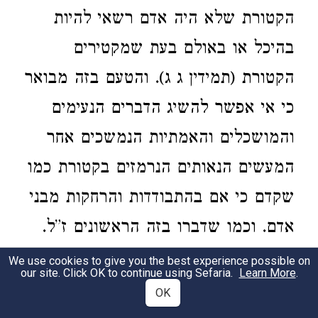
הקטורת שלא היה אדם רשאי להיות
בהיכל או באולם בעת שמקטירים
הקטורת (תמידין ג ג). והטעם בזה מבואר
כי אי אפשר להשיג הדברים הנעימים
והמושכלים והאמתיות הנמשכים אחר
המעשים הנאותים הנרמזים בקטורת כמו
שקדם כי אם בהתבודדות והרחקות מבני
אדם. וכמו שדברו בזה הראשונים ז”ל.
וכבר אמרו ז”ל
(חדידה
פרק אין דורשין
We use cookies to give you the best experience possible on
our site. Click OK to continue using Sefaria.
Learn More
.
יא ב) ולא במרכבה ביחיד ואמרו
פרק
OK