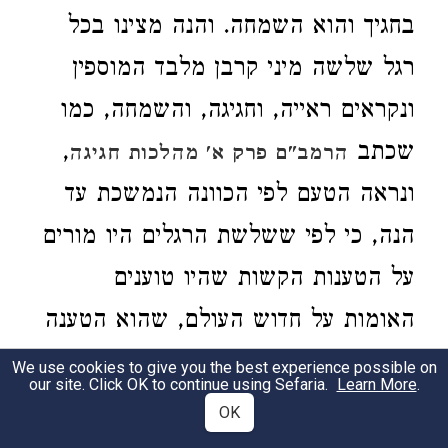
בחגיך והוא השמחה. והנה מצינו בכל
רגל שלשה מיני קרבן מלבד המוספין
ונקראים ראייה, וחגיגה, והשמחה, כמו
שכתב
,
הרמב"ם פרק א' מהלכות חגיגה
ונראה הטעם לפי הכוונה הנמשכת עד
הנה, כי לפי ששלשת הרגלים היו מורים
על הטענות הקשות שהיו טוענים
האומות על חדוש העולם, שהוא הטענה
הרביעית והחמישית והששית שזכר הרב
We use cookies to give you the best experience possible on
our site. Click OK to continue using Sefaria.
Learn More
.
המורה פרק י"ד מחלק ג' וכתב על אלו
OK