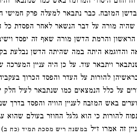
רוח וחום היסודי המרומז באש כמו שנתבאר והיו
ן בדשן המזבח. כבר נתבאר למעלה פרק חמישי חל
שהיה מורה על דבר הנשאר לאחר הפסדת כל ה
ראשון והרמת הדשן מורה שאף זה יפסד וישיב 
ה והדוגמא היתה במה שהיתה הדשן נבלעת בק
תבאר ויתבאר עוד. על כן היה עניין המערכה שה
בראשיהן להורות על העדר והפסד הכרוך בעקביהן 
ורים על כלל הנמצאים כמו שנתבאר לעיל חלק 
ערים באש המזבח לעניין הוויה והפסד בדרך שנ
פוח להורות כי הוא גלגל החוזר בעולם שהוא עג
יין זה אמרו ז״ל
) 
במשנה ריש מסכת תמיד (כח ב