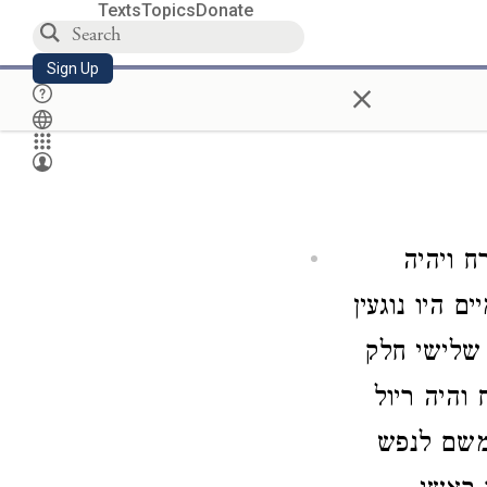
Texts
Topics
Donate
Sign Up
×
 ויהיה
 היו נוגעין
שלישי חלק
והיה ריול
 משם לנפש