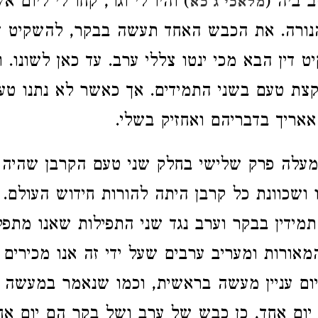
ב ביה (
) והיו לי וגו', קחו לי ליום 
מלאכי ג כא
הנורה. את הכבש האחד תעשה בבקר, להשקיט די
 דין הבא מכי ינטו צללי ערב. עד כאן לשונו. 
קצת טעם בשני התמידים. אך כאשר לא נתנו טע
אאריך בדבריהם ואחזיק בשלי.
עלה פרק שלישי בחלק שני טעם הקרבן שהיה כ
 ושכוונת כל קרבן היתה להורות חידוש העולם. ו
תמידין בבקר וערב נגד שני התפילות שאנו מתפל
המאורות ומעריב ערבים שעל ידי זה אנו מכירים
ם עניין מעשה בראשית, וכמו שנאמר במעשה ב
 יום אחד, כן כבש של ערב ושל בקר הם יום אחד