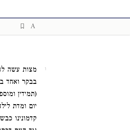
מצות עשה להק
1
בבקר ואחד בי
(תמידין ומוספ
יום ומדת לילה
קדמונינו כבשי