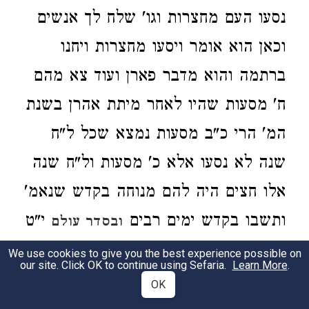
נסעו העם מחצרות וגו' שלח לך אנשים
וכאן הוא אומר ויסעו מחצרות ויחנו
ברתמה והוא מדבר פארן ועוד צא מהם
ח' מסעות שהיו לאחר מיתת אהרן בשנת
המ' הרי כ"ב מסעות נמצא שכל ל"ח
שנה לא נסעו אלא כ' מסעות ול"ח שנה
אלו חצים היה להם מנוחה בקדש שנאמ'
ותשבו בקדש ימים רבים
י"ט
ובסדר עולם
שנה עמדו בקדש וזהו ימים רבים כימים
We use cookies to give you the best experience possible on
our site. Click OK to continue using Sefaria.
Learn More
.
אשר ישבתם בשאר מסעות שהיו י"ט
OK