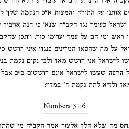
"ה אלו היינו ערלים או עובדי ע"ז לא היו שונ
ם אותנו על התורה והמצות א"כ הנקמה שלך לז
ישראל כעומד נגד הקב"ה שנא' כי הנה אויביך יה
 ראש ומי הם על עמך יערימו סוד. ויתכן שהקב
אל על מה שחטאו המדינים כנגדי איני חושש כ"
 לישראל אני חושש מאד ולכן נקום נקמת בני
 הרעה שעשו לישראל אינם חוששים כ"כ אבל
ד ולז"א לתת נקמת ה' במדין:
Numbers 31:6
נחס
מה שלא הלך אלעזר אמר הקב"ה מי שהתח